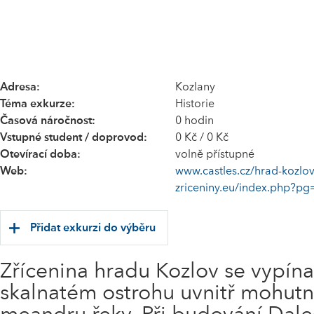
Adresa:
Kozlany
Téma exkurze:
Historie
Časová náročnost:
0 hodin
Vstupné student / doprovod:
0 Kč / 0 Kč
Otevírací doba:
volně přístupné
Web:
www.castles.cz/hrad-kozlov
zriceniny.eu/index.php?pg
Přidat exkurzi do výběru
Zřícenina hradu Kozlov se vypín
skalnatém ostrohu uvnitř mohut
meandru řeky. Při budování Dale