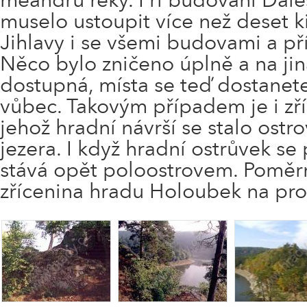
muselo ustoupit více než deset k
Jihlavy i se všemi budovami a př
Něco bylo zničeno úplně a na jin
dostupná, místa se teď dostanet
vůbec. Takovým případem je i zř
jehož hradní návrší se stalo ost
jezera. I když hradní ostrůvek se
stává opět poloostrovem. Poměrn
zřícenina hradu Holoubek na pro