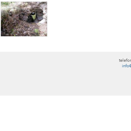
telef
info